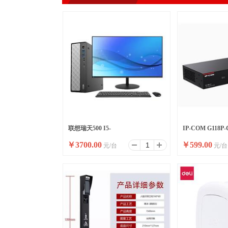
联想瑞天500 I5-
IP-COM G118
￥
3700.00
￥
599.00
元/台
元/台
13500HX/16G/512SSD/WIFI/8
高功率全千兆交
升/W11/ 23.8