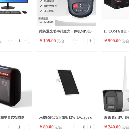
维英通光功率计红光一体机MP30B
IP-COM G11
￥
109.00
￥
599.00
台
元/台
元/
2SSD/WIFI/8
红光笔
高功率全千兆交
追溯平台式扫描器
乐橙FSP17G太阳板12W-3米Type-c
海康 DS-IPC-K
￥
89.00
￥
240.00
元/台
元/
口太阳能面板
内标配)