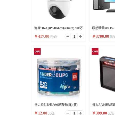
海康HK-Q4PADM-W(4/4mm) 500万
联想瑞天500 I5-
￥
417.00
￥
3700.00
元/台
元/
双摄WiFi套装小球
13500HX/16G/51
升/W11/ 23.8
得力8551B省力长尾票夹(混)(筒)
得力AA60药品
￥
12.00
￥
399.00
元/盒
元/台
(黑)(台)