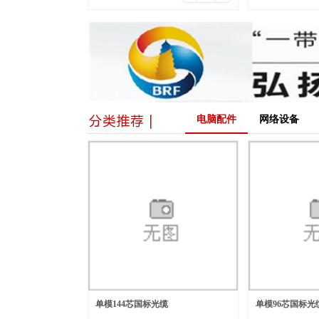
电脑配件
网络设备
单模144芯国标光缆
单模96芯国标光