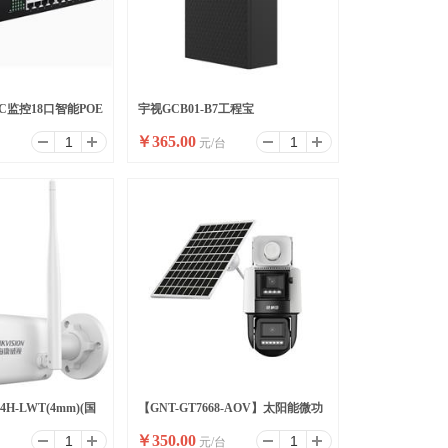
8P-C监控18口智能POE
宇视GCB01-B7工程宝
￥
365.00
台
元/台
换机
64H-LWT(4mm)(国
【GNT-GT7668-AOV】太阳能微功
￥
350.00
台
元/台
耗双光警戒枪球联动4G球机/6