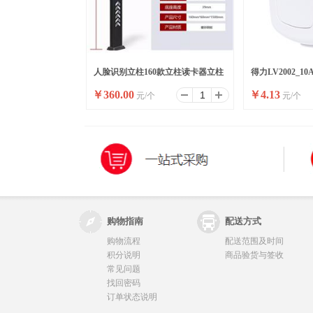
人脸识别立柱160款立柱读卡器立柱
得力LV2002_
￥
360.00
￥
4.13
元/个
元/个
刷卡器立柱按钮立柱
头_彩盒装(白)(10
购物指南
配送方式
购物流程
配送范围及时间
积分说明
商品验货与签收
常见问题
找回密码
订单状态说明