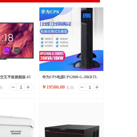
能交互平板旗舰版-65
华为UPS电源UPS2000-G-20KRTL
￥
19500.00
台
元/台
个)
在线式防断电电源UPS电源