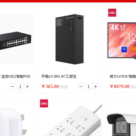
P-C监控18口智能POE
宇视GCB01-B7工程宝
得力14783U智
￥
365.00
￥
8079.00
元/台
元/
换机
英寸裸产品(黑)(