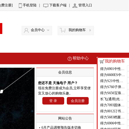
免费注册]
手机登陆
|
下载客户端
|
管理入口
会员中心
我的购物车
帮助中心
我的购物车
得力6901中性笔芯0.5mm半针管(黑)(支)
会员信息
得力6600ES中性笔0.5mm子弹头(黑)(支)
得力S21中性笔0.7mm子弹头(黑)(支)
您还不是 天逸电子 用户？
得力S760子弹头中性笔芯0.5mm子弹头(黑)(支)
现在免费注册成为会员,立即享受便
得力S656宝珠笔0.5mm子弹头(黑)
宜又放心的购物乐趣。
长飞(通用)光纤 GJYXFCH-1B6A2 1芯皮线光纤
登 录
会员注册
得力7093固体胶(白)(只)
得力0012订书钉12#(1000枚/盒)
得力5683档案盒(蓝)(只)
网站公告
得力6906中性笔芯0.5mm弹簧头(黑)(支)
6月产品调整预告版本切换