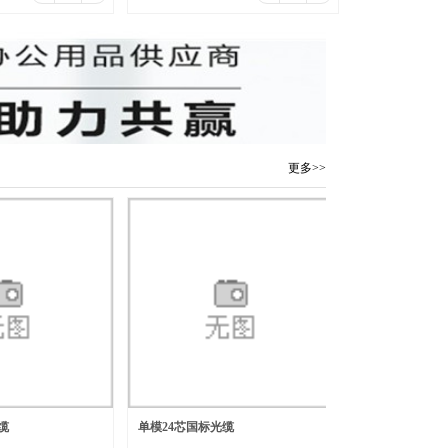
寸/6MP/4mm-6mm/
更多>>
缆
单模24芯国标光缆