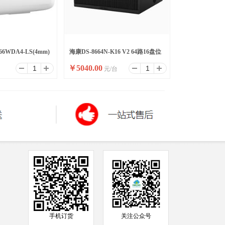
66WDA4-LS(4mm)
海康DS-8664N-K16 V2 64路16盘位
￥
5040.00
台
元/台
录像机
手机订货
关注公众号