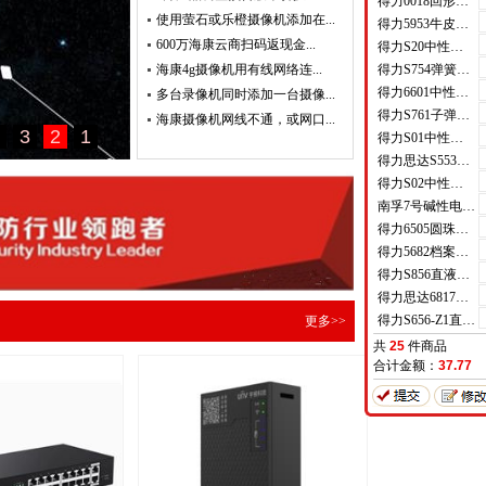
得力0018回形针(100枚/盒)
使用萤石或乐橙摄像机添加在...
得力5953牛皮纸档案袋(混浆)(米黄色)(10只/包)
600万海康云商扫码返现金...
得力S20中性笔0.7mm子弹头(黑)(支)
海康4g摄像机用有线网络连...
得力S754弹簧头中性笔芯0.7mm弹簧头(黑)(支)
得力6601中性笔0.5mm半针管(黑)(支)
多台录像机同时添加一台摄像...
得力S761子弹头中性笔芯0.7mm子弹头(黑)(支)
海康摄像机网线不通，或网口...
得力S01中性笔0.5mm弹簧头(黑)(支)
得力思达S553可加墨记号笔(黑)(支)
得力S02中性笔0.7mm弹簧头(黑)(支)
南孚7号碱性电池聚能环4代
得力6505圆珠笔0.7mm子弹头(蓝)(支)
得力5682档案盒(蓝)(只)
得力S856直液式走珠笔(黑)(支)
得力思达6817优逸白板笔(黑)(支)
得力S656-Z1直液式走珠笔0.5mm子弹头(红)(支)
更多>>
共
25
件商品
合计金额：
37.77