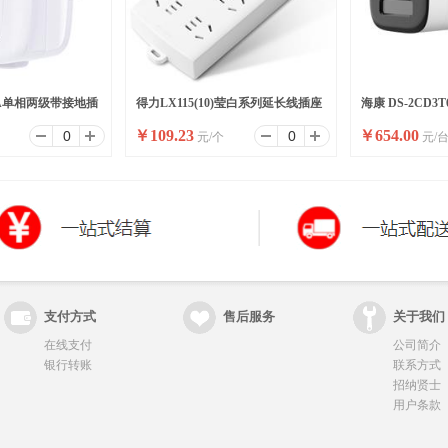
10A单相两级带接地插
得力LX115(10)莹白系列延长线插座
海康 DS-2CD3T
￥
109.23
￥
654.00
元/个
元/
/盒)
_6组_10米_PE袋装(白)(个)
(国内标配)
支付方式
售后服务
关于我们
在线支付
公司简介
银行转账
联系方式
招纳贤士
用户条款