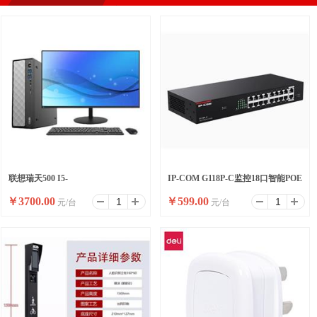
联想瑞天500 I5-
IP-COM G118P-C监控18口智能POE
￥
3700.00
￥
599.00
元/台
元/台
13500HX/16G/512SSD/WIFI/8
高功率全千兆交换机
升/W11/ 23.8