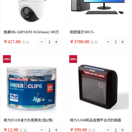
海康HK-Q4PADM-W(4/4mm) 500万
联想瑞天500 I5-
￥
417.00
￥
3700.00
元/台
元/台
双摄WiFi套装小球
13500HX/16G/512SSD/WIFI/8
升/W11/ 23.8
得力8551B省力长尾票夹(混)(筒)
得力AA60药品追溯平台式扫描器
￥
12.00
￥
399.00
元/盒
元/台
(黑)(台)