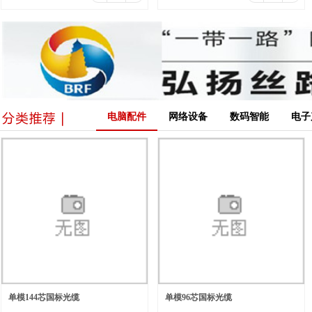
电脑配件
网络设备
数码智能
电子
单模144芯国标光缆
单模96芯国标光缆