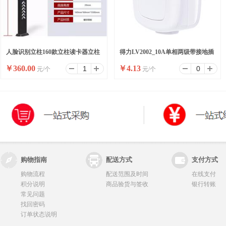
人脸识别立柱160款立柱读卡器立柱
得力LV2002_10A单相两级带接地插
￥
360.00
￥
4.13
元/个
元/个
刷卡器立柱按钮立柱
头_彩盒装(白)(10/盒)
购物指南
配送方式
支付方式
购物流程
配送范围及时间
在线支付
积分说明
商品验货与签收
银行转账
常见问题
找回密码
订单状态说明