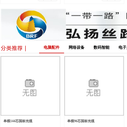
电脑配件
网络设备
数码智能
电子
单模144芯国标光缆
单模96芯国标光缆