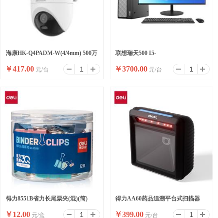
海康HK-Q4PADM-W(4/4mm) 500万
联想瑞天500 I5-
￥
417.00
￥
3700.00
元/台
元/台
双摄WiFi套装小球
13500HX/16G/512SSD/WIFI/8
升/W11/ 23.8
得力8551B省力长尾票夹(混)(筒)
得力AA60药品追溯平台式扫描器
￥
12.00
￥
399.00
元/盒
元/台
(黑)(台)