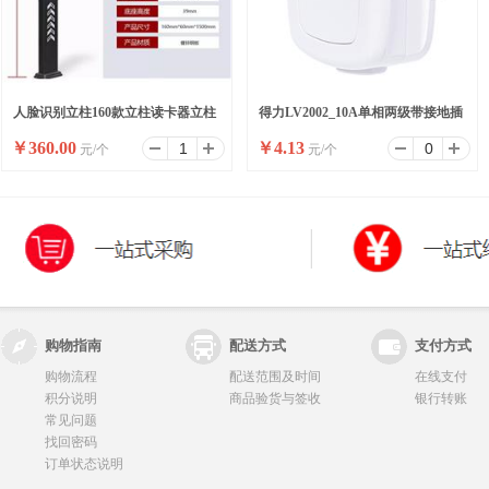
人脸识别立柱160款立柱读卡器立柱
得力LV2002_10A单相两级带接地插
￥
360.00
￥
4.13
元/个
元/个
刷卡器立柱按钮立柱
头_彩盒装(白)(10/盒)
购物指南
配送方式
支付方式
购物流程
配送范围及时间
在线支付
积分说明
商品验货与签收
银行转账
常见问题
找回密码
订单状态说明