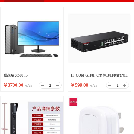
联想瑞天500 I5-
IP-COM G118P-C监控18口智能POE
￥
3700.00
￥
599.00
元/台
元/台
13500HX/16G/512SSD/WIFI/8
高功率全千兆交换机
升/W11/ 23.8