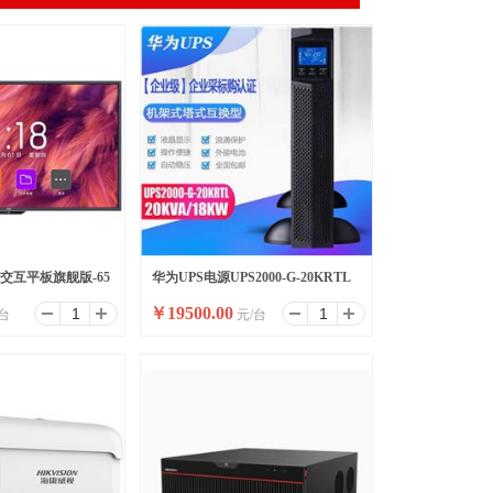
能交互平板旗舰版-65
华为UPS电源UPS2000-G-20KRTL
￥
19500.00
台
元/台
个)
在线式防断电电源UPS电源