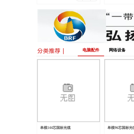
电脑配件
网络设备
单模144芯国标光缆
单模96芯国标光