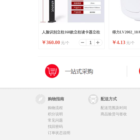
人脸识别立柱160款立柱读卡器立柱
得力LV2002_
￥
360.00
￥
4.13
元/个
元/个
刷卡器立柱按钮立柱
头_彩盒装(白)(10
购物指南
配送方式
购物流程
配送范围及时间
积分说明
商品验货与签收
常见问题
找回密码
订单状态说明