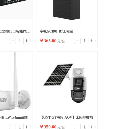
8P-C监控18口智能POE
宇视GCB01-B7工程宝
￥
365.00
台
元/台
换机
64H-LWT(4mm)(国
【GNT-GT7668-AOV】太阳能微功
￥
350.00
台
元/台
耗双光警戒枪球联动4G球机/6