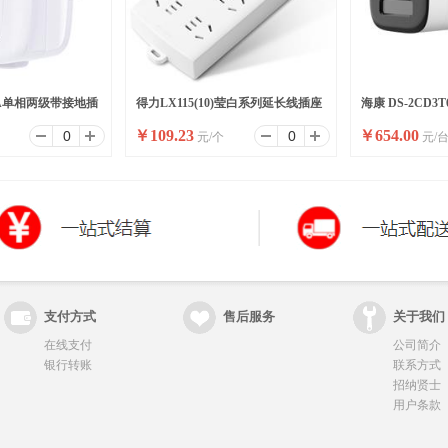
10A单相两级带接地插
得力LX115(10)莹白系列延长线插座
海康 DS-2CD3T
￥
109.23
￥
654.00
元/个
元/
/盒)
_6组_10米_PE袋装(白)(个)
(国内标配)
支付方式
售后服务
关于我们
在线支付
公司简介
银行转账
联系方式
招纳贤士
用户条款