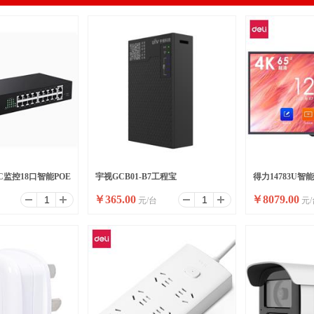
P-C监控18口智能POE
宇视GCB01-B7工程宝
得力14783U智
￥
365.00
￥
8079.00
元/台
元/
换机
英寸裸产品(黑)(