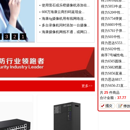
得力0018回形针(100枚/盒)
使用萤石或乐橙摄像机添加在...
得力5953牛皮纸档案袋(混浆)(米黄色)(10只/包)
600万海康云商扫码返现金...
得力S20中性笔0.7mm子弹头(黑)(支)
海康4g摄像机用有线网络连...
得力S754弹簧头中性笔芯0.7mm弹簧头(黑)(支)
得力6601中性笔0.5mm半针管(黑)(支)
多台录像机同时添加一台摄像...
得力S761子弹头中性笔芯0.7mm子弹头(黑)(支)
海康摄像机网线不通，或网口...
得力S01中性笔0.5mm弹簧头(黑)(支)
得力思达S553可加墨记号笔(黑)(支)
得力S02中性笔0.7mm弹簧头(黑)(支)
南孚7号碱性电池聚能环4代
得力6505圆珠笔0.7mm子弹头(蓝)(支)
得力5682档案盒(蓝)(只)
得力S856直液式走珠笔(黑)(支)
得力思达6817优逸白板笔(黑)(支)
得力S656-Z1直液式走珠笔0.5mm子弹头(红)(支)
更多>>
共
25
件商品
合计金额：
37.77