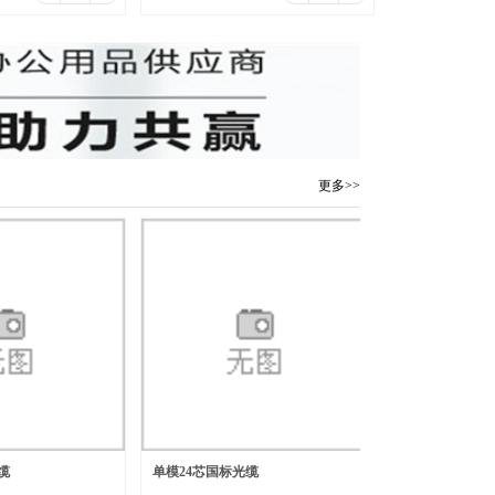
寸/6MP/4mm-6mm/
更多>>
缆
单模24芯国标光缆