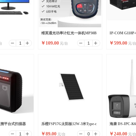
维英通光功率计红光一体机MP30B
IP-COM G11
￥
109.00
￥
599.00
台
元/台
元/
2SSD/WIFI/8
红光笔
高功率全千兆交
追溯平台式扫描器
乐橙FSP17G太阳板12W-3米Type-c
海康 DS-IPC-K
￥
89.00
￥
240.00
元/台
元/
口太阳能面板
内标配)