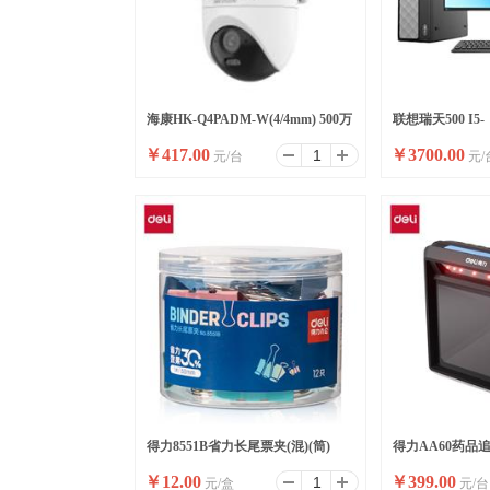
海康HK-Q4PADM-W(4/4mm) 500万
联想瑞天500 I5-
￥
417.00
￥
3700.00
元/台
元/
双摄WiFi套装小球
13500HX/16G/51
升/W11/ 23.8
得力8551B省力长尾票夹(混)(筒)
得力AA60药品
￥
12.00
￥
399.00
元/盒
元/台
(黑)(台)