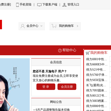
免费注册]
手机登陆
|
下载客户端
|
管理入口
会员中心
我的购物车
帮助中心
我的购物车
得力6901中性笔芯0.5mm半针管(黑)(支)
会员信息
得力6600ES中性笔0.5mm子弹头(黑)(支)
得力S21中性笔0.7mm子弹头(黑)(支)
您还不是 天逸电子 用户？
得力S760子弹头中性笔芯0.5mm子弹头(黑)(支)
现在免费注册成为会员,立即享受便
得力S656宝珠笔0.5mm子弹头(黑)
宜又放心的购物乐趣。
长飞(通用)光纤 GJYXFCH-1B6A2 1芯皮线光纤
登 录
会员注册
得力7093固体胶(白)(只)
得力0012订书钉12#(1000枚/盒)
得力5683档案盒(蓝)(只)
网站公告
得力6906中性笔芯0.5mm弹簧头(黑)(支)
6月产品调整预告版本切换