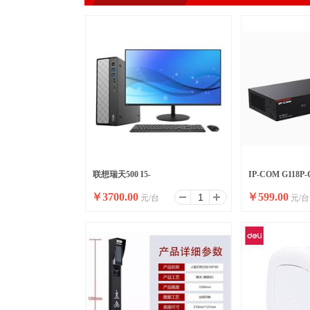
联想瑞天500 I5-
IP-COM G118
￥
3700.00
￥
599.00
元/台
元/台
13500HX/16G/512SSD/WIFI/8
高功率全千兆交
升/W11/ 23.8