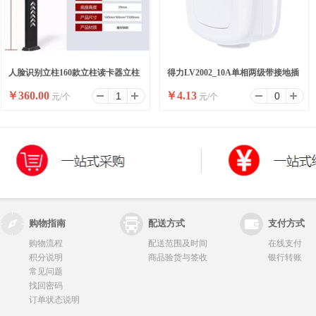
人脸识别立柱160款立柱读卡器立柱
得力LV2002_10A单相两级带接地插
￥
360.00
￥
4.13
元/个
元/个
刷卡器立柱按钮立柱
头_彩盒装(白)(10/盒)
购物指南
配送方式
支付方式
购物流程
配送范围及时间
在线支付
积分说明
商品验货与签收
银行转账
常见问题
找回密码
订单状态说明