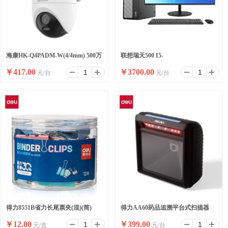
海康HK-Q4PADM-W(4/4mm) 500万
联想瑞天500 I5-
￥
417.00
￥
3700.00
元/台
元/台
双摄WiFi套装小球
13500HX/16G/512SSD/WIFI/8
升/W11/ 23.8
得力8551B省力长尾票夹(混)(筒)
得力AA60药品追溯平台式扫描器
￥
12.00
￥
399.00
元/盒
元/台
(黑)(台)