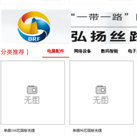
电脑配件
网络设备
数码智能
电子
单模144芯国标光缆
单模96芯国标光缆