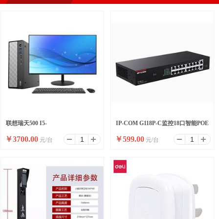
联想瑞天500 I5-
IP-COM G118P-C监控18口智能POE
￥
3700.00
￥
599.00
元/台
元/台
13500HX/16G/512SSD/WIFI/8
高功率全千兆交换机
升/W11/ 23.8